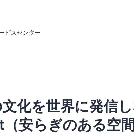
号
様サービスセンター
の文化を世界に発信し
＆Art（安らぎのある空