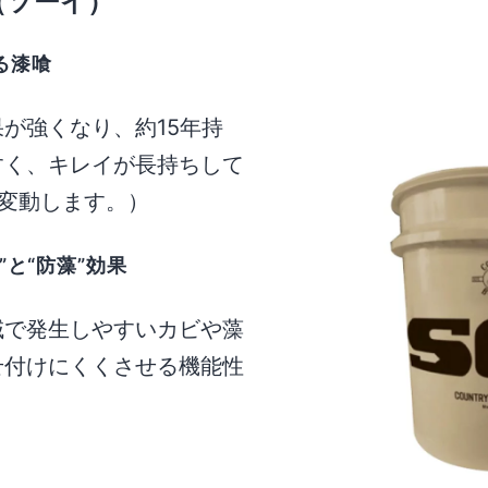
 （ソーイ）
る漆喰
が強くなり、約15年持
すく、キレイが長持ちして
変動します。）
と“防藻”効果
域で発生しやすいカビや藻
せ付けにくくさせる機能性